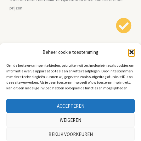
prijzen
Beheer cookie toestemming
Haal en breng service:
Om de beste ervaringen te bieden, gebruiken wij technologieën zoals cookies om
informatie over je apparaat op te slaan en/of te raadplegen. Door in te stemmen
met deze technologieën kunnen wij gegevens zoals surfgedrag of unieke ID's op
Gemak voorop! Wij halen en brengen je scooter wanneer het jou
deze site verwerken. Als je geen toestemming geeft of uw toestemming intrekt,
kan dit een nadelige invloed hebben op bepaalde functies en mogelijkheden.
uitkomt.
ACCEPTEREN
WEIGEREN
BEKIJK VOORKEUREN