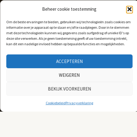
onvergetelijke en vrolijke touch aan je feest.
Beheer cookie toestemming
Om de beste ervaringen te bieden, gebruiken wij technologieën zoals cookies om
informatie over je apparaat op te slaan en/of te raadplegen. Door in te stemmen
met deze technologieën kunnen wij gegevens zoals surfgedrag of unieke ID's op
deze site verwerken. Als je geen toestemming geeft of uw toestemming intrekt,
kan dit een nadelige invloed hebben op bepaalde functies en mogelijkheden.
ACCEPTEREN
WEIGEREN
BEKIJK VOORKEUREN
Cookiebeleid
Privacyverklaring
Reuzebaby vanaf €80,-