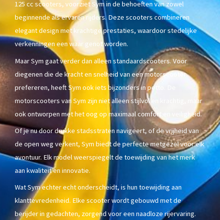
125 cc scooters, voorziet Sym in de behoeften van zowel
beginnende als ervaren rijders. Deze scooters combineren
elegant design met krachtige prestaties, waardoor stedelijke
verkenningen een waar genot worden.
Maar Sym gaat verder dan alleen standaardscooters. Voor
diegenen die de kracht en snelheid van een motorscooter
prefereren, heeft Sym ook iets bijzonders in petto. De
motorscooters van Sym zijn niet alleen stijlvol en krachtig, maar
ook ontworpen met het oog op maximaal comfort en veiligheid.
Of je nu door drukke stadsstraten navigeert, of de vrijheid van
de open weg verkent, Sym biedt de perfecte metgezel voor elk
avontuur. Elk model weerspiegelt de toewijding van het merk
aan kwaliteit en innovatie.
Wat Sym echter echt onderscheidt, is hun toewijding aan
klanttevredenheid. Elke scooter wordt gebouwd met de
berijder in gedachten, zorgend voor een naadloze rijervaring.