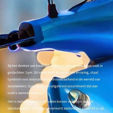
Sym
Bij het denken aan kwaliteitsscooters springt één naam vaak in
gedachten: Sym. Dit merk, met decennia aan ervaring, staat
symbool voor innovatie en betrouwbaarheid in de wereld van
tweewielers. Sym biedt een uitgebreid assortiment dat aan
ieders wensen voldoet.
Het is niet verrassend dat velen kiezen voor Sym als hun
voorkeursmerk. Met een gevarieerd aanbod van zowel 50 cc als