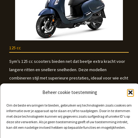
125 cc
Sym’s 125 cc scooters bieden net dat beetje extra kracht voor
langere ritten en snellere snelheden. Deze modellen
combineren stijl met superieure prestaties, ideaal voor wie echt
meer uit hun rit wil halen.
Beheer cookie toestemming
Om de beste ervaringen te bieden, gebruiken wij technologieën zoals cookies om
Voor gedetailleerde informatie over alle modellen en de actuele
informatie over je apparaat op te slaan en/of te raadplegen. Door in te stemmen
prijzen vindt u hier.
met deze technologieën kunnen wij gegevens zoals surfgedrag of unieke ID's op
deze site verwerken. Als je geen toestemming geeft of uw toestemming intrekt,
kan dit een nadelige invloed hebben op bepaalde functies en mogelijkheden.
MEER INFORMATIE