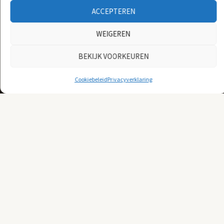
ACCEPTEREN
WEIGEREN
BEKIJK VOORKEUREN
Cookiebeleid
Privacyverklaring
Motorscooter
De motorscooters van Sym combineren optimaal comfort met
indrukwekkende kracht, perfect voor de rijder die zowel korte
stadsritten als langere tochten wil ondernemen. Deze