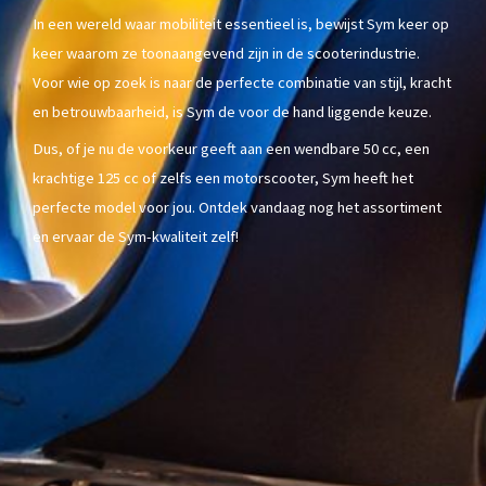
In een wereld waar mobiliteit essentieel is, bewijst Sym keer op
keer waarom ze toonaangevend zijn in de scooterindustrie.
Voor wie op zoek is naar de perfecte combinatie van stijl, kracht
en betrouwbaarheid, is Sym de voor de hand liggende keuze.
Dus, of je nu de voorkeur geeft aan een wendbare 50 cc, een
krachtige 125 cc of zelfs een motorscooter, Sym heeft het
perfecte model voor jou. Ontdek vandaag nog het assortiment
en ervaar de Sym-kwaliteit zelf!