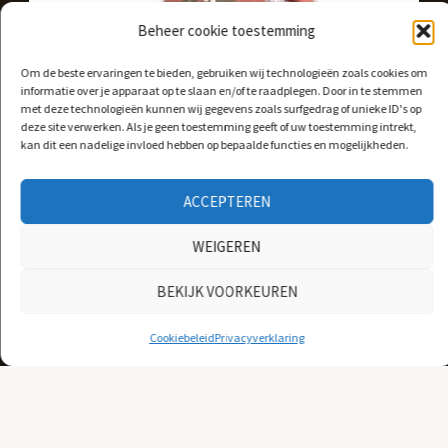
Beheer cookie toestemming
Om de beste ervaringen te bieden, gebruiken wij technologieën zoals cookies om
informatie over je apparaat op te slaan en/of te raadplegen. Door in te stemmen
Ouwe zak/ €80,-
met deze technologieën kunnen wij gegevens zoals surfgedrag of unieke ID's op
deze site verwerken. Als je geen toestemming geeft of uw toestemming intrekt,
kan dit een nadelige invloed hebben op bepaalde functies en mogelijkheden.
Ouwe zak voor een dag, maar met dezelfde jonge lach!
ACCEPTEREN
WEIGEREN
MEER INFORMATIE
BEKIJK VOORKEUREN
Cookiebeleid
Privacyverklaring