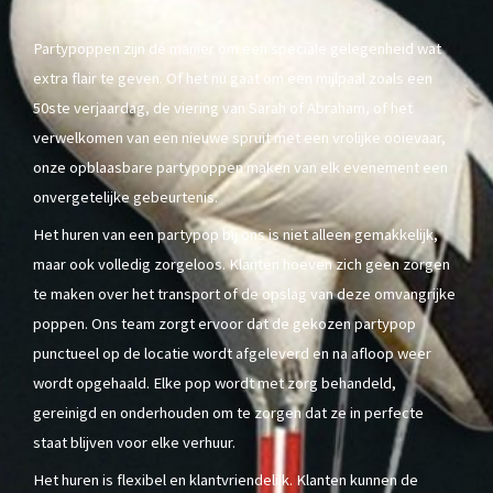
Partypoppen zijn dé manier om een speciale gelegenheid wat
extra flair te geven. Of het nu gaat om een mijlpaal zoals een
50ste verjaardag, de viering van Sarah of Abraham, of het
verwelkomen van een nieuwe spruit met een vrolijke ooievaar,
onze opblaasbare partypoppen maken van elk evenement een
onvergetelijke gebeurtenis.
Het huren van een partypop bij ons is niet alleen gemakkelijk,
maar ook volledig zorgeloos. Klanten hoeven zich geen zorgen
te maken over het transport of de opslag van deze omvangrijke
poppen. Ons team zorgt ervoor dat de gekozen partypop
punctueel op de locatie wordt afgeleverd en na afloop weer
wordt opgehaald. Elke pop wordt met zorg behandeld,
gereinigd en onderhouden om te zorgen dat ze in perfecte
staat blijven voor elke verhuur.
Het huren is flexibel en klantvriendelijk. Klanten kunnen de