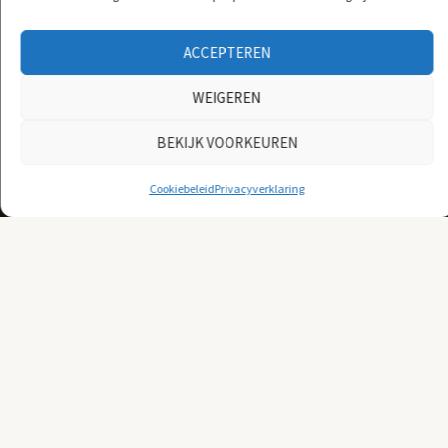
ACCEPTEREN
WEIGEREN
BEKIJK VOORKEUREN
Cookiebeleid
Privacyverklaring
Ouwe Zak €80,-
De ‘ouwe zak’ pop, met een hoogte van 3 meter, is een
geweldige aanvulling op elk feest. Deze wordt ’s ochtends
geplaatst en ’s avonds na overleg weer opgehaald. Perfect voor
vieringen van 60e of 70e verjaardagen.