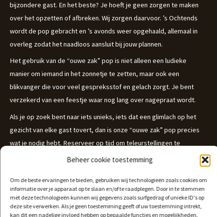
bijzondere gast. En het beste? Je hoeft je geen zorgen te maken
over het opzetten of afbreken. Wij zorgen daarvoor. ’s Ochtends
wordt de pop gebracht en ’s avonds weer opgehaald, allemaal in
overleg zodat het naadloos aansluit bij jouw plannen.
Het gebruik van de “ouwe zak” pop is niet alleen een ludieke
manier om iemand in het zonnetje te zetten, maar ook een
blikvanger die voor veel gespreksstof en gelach zorgt. Je bent
verzekerd van een feestje waar nog lang over nagepraat wordt.
Als je op zoek bent naar iets unieks, iets dat een glimlach op het
gezicht van elke gast tovert, dan is onze “ouwe zak” pop precies
wat je nodig hebt. Reserveer op tijd om teleurstellingen te
voorkomen en geef jouw feestje die extra feestelijke touch!
Beheer cookie toestemming
Om de beste ervaringen te bieden, gebruiken wij technologieën zoals cookies om
informatie over je apparaat op te slaan en/of te raadplegen. Door in te stemmen
met deze technologieën kunnen wij gegevens zoals surfgedrag of unieke ID's op
deze site verwerken. Als je geen toestemming geeft of uw toestemming intrekt,
kan dit een nadelige invloed hebben op bepaalde functies en mogelijkheden.